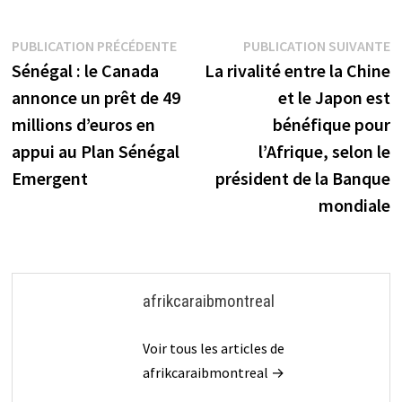
Navigation
Publication
P
PUBLICATION PRÉCÉDENTE
PUBLICATION SUIVANTE
précédente :
s
Sénégal : le Canada
La rivalité entre la Chine
de
annonce un prêt de 49
et le Japon est
l’article
millions d’euros en
bénéfique pour
appui au Plan Sénégal
l’Afrique, selon le
Emergent
président de la Banque
mondiale
afrikcaraibmontreal
Voir tous les articles de
afrikcaraibmontreal →