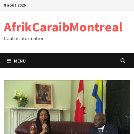
Passer
8 août 2026
au
contenu
AfrikCaraibMontreal
L'autre information
MENU