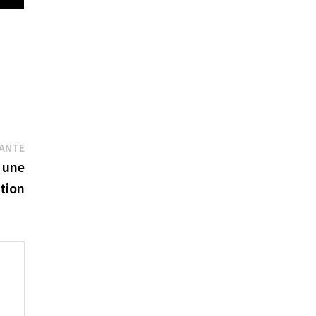
Publication
VANTE
suivante :
, une
ation