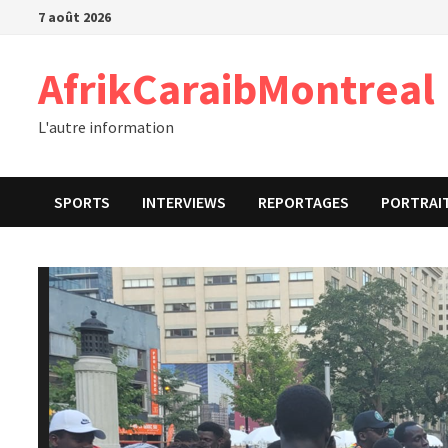
Passer
7 août 2026
au
contenu
AfrikCaraibMontreal
L'autre information
SPORTS
INTERVIEWS
REPORTAGES
PORTRAI