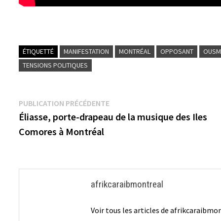
ÉTIQUETTÉ
MANIFESTATION
MONTRÉAL
OPPOSANT
OUSM
TENSIONS POLITIQUES
Navigation
Publication
PUBLICATION PRÉCÉDENTE
précédente :
Éliasse, porte-drapeau de la musique des Iles
de
Comores à Montréal
l’article
afrikcaraibmontreal
Voir tous les articles de afrikcaraibm