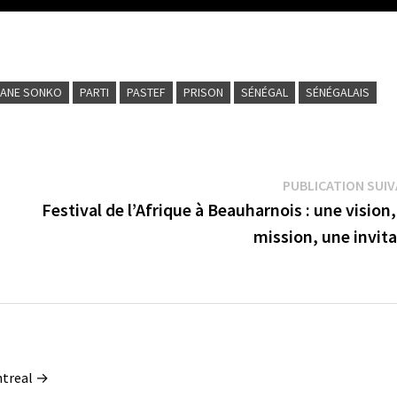
ANE SONKO
PARTI
PASTEF
PRISON
SÉNÉGAL
SÉNÉGALAIS
PUBLICATION SUI
Festival de l’Afrique à Beauharnois : une vision
mission, une invit
ontreal →