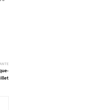
Publication
VANTE
suivante :
ique-
illet