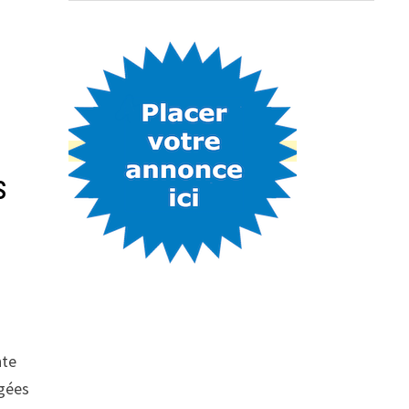
s
nte
igées