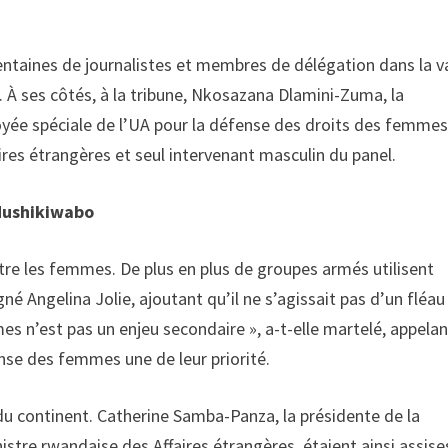
centaines de journalistes et membres de délégation dans la v
. À ses côtés, à la tribune, Nkosazana Dlamini-Zuma, la
oyée spéciale de l’UA pour la défense des droits des femmes
ires étrangères et seul intervenant masculin du panel.
 Mushikiwabo
ntre les femmes. De plus en plus de groupes armés utilisent
é Angelina Jolie, ajoutant qu’il ne s’agissait pas d’un fléau
s n’est pas un enjeu secondaire », a-t-elle martelé, appelan
ense des femmes une de leur priorité.
s du continent. Catherine Samba-Panza, la présidente de la
istre rwandaise des Affaires étrangères, étaient ainsi assise