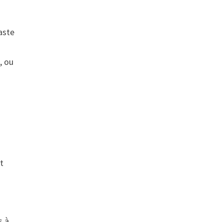
aste
, ou
t
s à