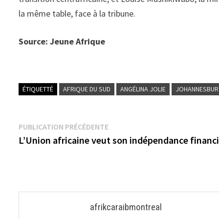
la même table, face à la tribune.
Source: Jeune Afrique
ÉTIQUETTÉ
AFRIQUE DU SUD
ANGÉLINA JOLIE
JOHANNESBU
Navigation
Publication
PUBLICATION PRÉCÉDENTE
précédente :
L’Union africaine veut son indépendance financ
de
l’article
afrikcaraibmontreal