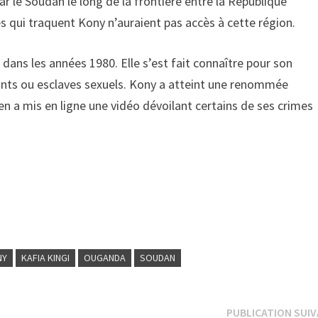
ar le Soudan le long de la frontière entre la République
es qui traquent Kony n’auraient pas accès à cette région.
ans les années 1980. Elle s’est fait connaître pour son
nts ou esclaves sexuels. Kony a atteint une renommée
ren a mis en ligne une vidéo dévoilant certains de ses crimes
NY
KAFIA KINGI
OUGANDA
SOUDAN
PUBLICATION SUI