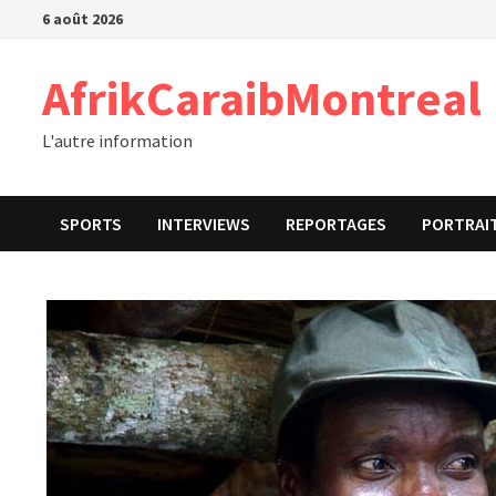
Passer
6 août 2026
au
contenu
AfrikCaraibMontreal
L'autre information
SPORTS
INTERVIEWS
REPORTAGES
PORTRAI