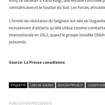
Kony se terrerait à Kafia Kingi, une enclave contrôlée p
centrafricaine et le Soudan du Sud. Les forces africain
L’Armée de résistance du Seigneur est née en Ouganda d
recrutement d’enfants qu’elle utilise comme combatta
internationale en 2012, quand le groupe Invisible Child
présumés.
Source: La Presse canadienne
ÉTIQUETTÉ
CHEF DE GUERRE
ENOUGH PROJECT
JOSEPH KO
Navigation
Publication
PUBLICATION PRÉCÉDENTE