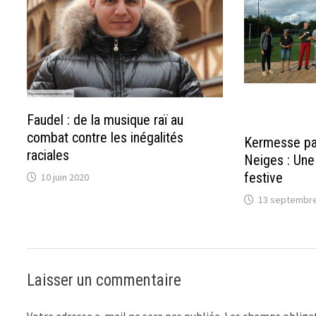
Faudel : de la musique raï au
combat contre les inégalités
Kermesse par
raciales
Neiges : Une
festive
10 juin 2020
13 septembre
Laisser un commentaire
Votre adresse e-mail ne sera pas publiée.
Les champs obligat