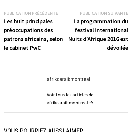
Navigation
Publication
P
PUBLICATION PRÉCÉDENTE
PUBLICATION SUIVANTE
précédente :
s
Les huit principales
La programmation du
de
préoccupations des
festival international
l’article
patrons africains, selon
Nuits d’Afrique 2016 est
le cabinet PwC
dévoilée
afrikcaraibmontreal
Voir tous les articles de
afrikcaraibmontreal →
VOUS POURRIEZ AUSSI AIMER