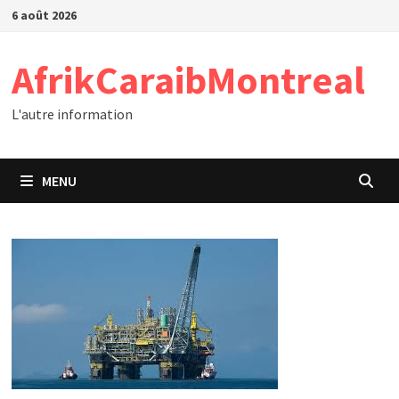
Passer
6 août 2026
au
contenu
AfrikCaraibMontreal
L'autre information
MENU