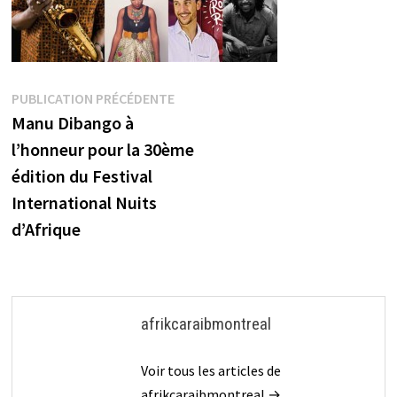
Navigation
Publication
PUBLICATION PRÉCÉDENTE
précédente :
Manu Dibango à
de
l’honneur pour la 30ème
l’article
édition du Festival
International Nuits
d’Afrique
afrikcaraibmontreal
Voir tous les articles de
afrikcaraibmontreal →