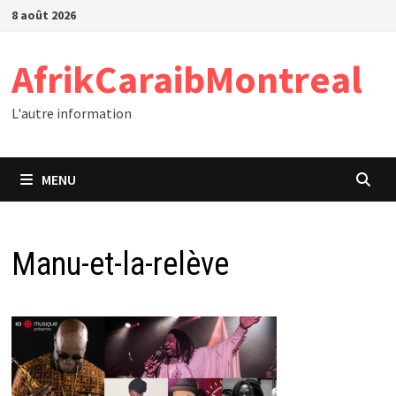
Passer
8 août 2026
au
contenu
AfrikCaraibMontreal
L'autre information
MENU
Manu-et-la-relève