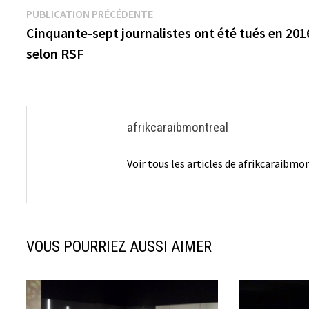
Navigation
Publication
PUBLICATION PRÉCÉDENTE
précédente :
Cinquante-sept journalistes ont été tués en 201
de
selon RSF
l’article
afrikcaraibmontreal
Voir tous les articles de afrikcaraibm
VOUS POURRIEZ AUSSI AIMER