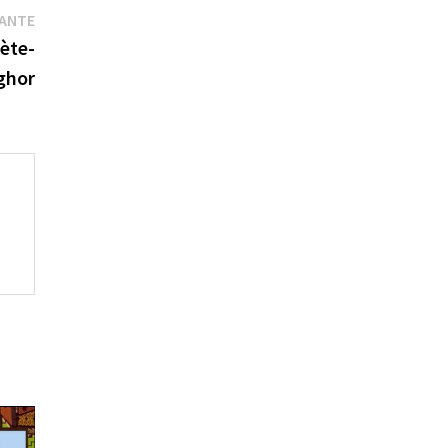
Publication
VANTE
suivante :
oète-
ghor