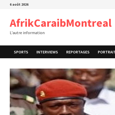
Passer
6 août 2026
au
contenu
AfrikCaraibMontreal
L'autre information
SPORTS
INTERVIEWS
REPORTAGES
PORTRAI