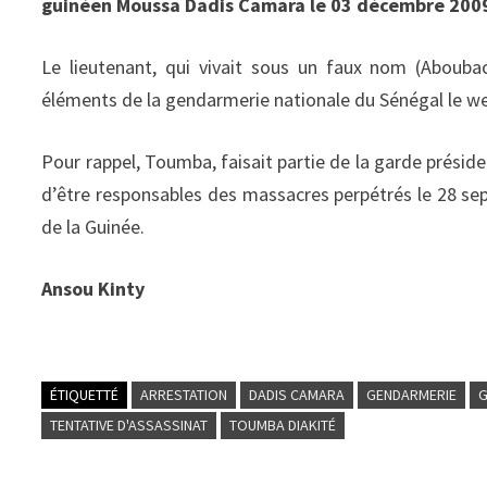
guinéen Moussa Dadis Camara le 03 décembre 2009,
Le lieutenant, qui vivait sous un faux nom (Aboubac
éléments de la gendarmerie nationale du Sénégal le we
Pour rappel, Toumba, faisait partie de la garde préside
d’être responsables des massacres perpétrés le 28 se
de la Guinée.
Ansou Kinty
ÉTIQUETTÉ
ARRESTATION
DADIS CAMARA
GENDARMERIE
G
TENTATIVE D'ASSASSINAT
TOUMBA DIAKITÉ