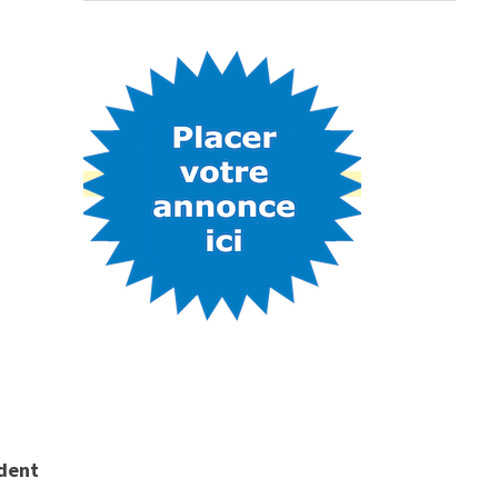
a
ident