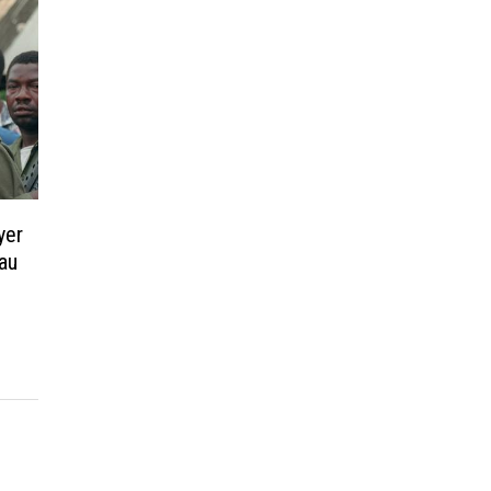
yer
 au