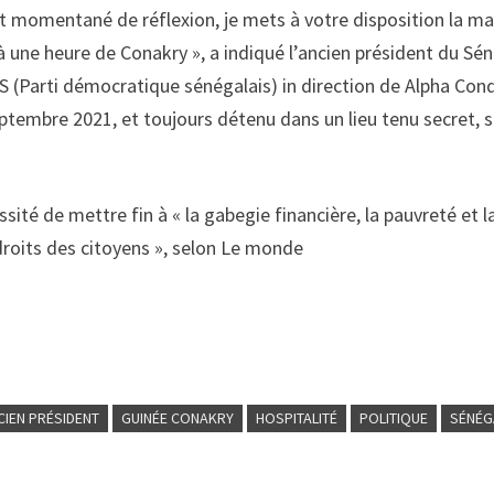
it momentané de réflexion, je mets à votre disposition la m
 une heure de Conakry », a indiqué l’ancien président du Sé
DS (Parti démocratique sénégalais) in direction de Alpha Con
eptembre 2021, et toujours détenu dans un lieu tenu secret, 
ssité de mettre fin à « la gabegie financière, la pauvreté et l
droits des citoyens », selon Le monde
CIEN PRÉSIDENT
GUINÉE CONAKRY
HOSPITALITÉ
POLITIQUE
SÉNÉG