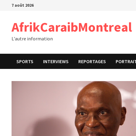
Passer
7 août 2026
au
contenu
AfrikCaraibMontreal
L'autre information
SPORTS
INTERVIEWS
REPORTAGES
PORTRAI