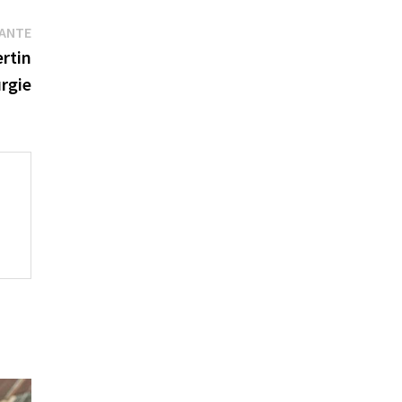
Publication
VANTE
suivante :
ertin
rgie