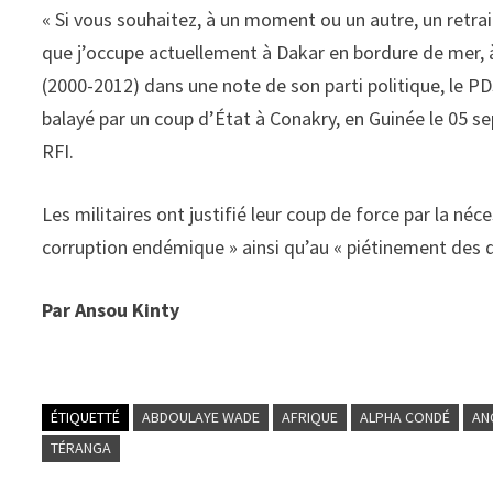
« Si vous souhaitez, à un moment ou un autre, un retra
que j’occupe actuellement à Dakar en bordure de mer, à
(2000-2012) dans une note de son parti politique, le P
balayé par un coup d’État à Conakry, en Guinée le 05 s
RFI.
Les militaires ont justifié leur coup de force par la néce
corruption endémique » ainsi qu’au « piétinement des 
Par Ansou Kinty
ÉTIQUETTÉ
ABDOULAYE WADE
AFRIQUE
ALPHA CONDÉ
AN
TÉRANGA