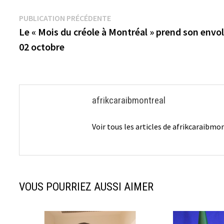
Navigation
Publication
PUBLICATION PRÉCÉDENTE
précédente :
Le « Mois du créole à Montréal » prend son envol
de
02 octobre
l’article
afrikcaraibmontreal
Voir tous les articles de afrikcaraibm
VOUS POURRIEZ AUSSI AIMER