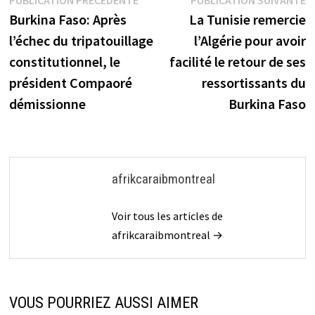
Navigation
PUBLICATION PRÉCÉDENTE
PUBLICATION SUIVANTE
précédente :
s
Burkina Faso: Après
La Tunisie remercie
de
l’échec du tripatouillage
l’Algérie pour avoir
l’article
constitutionnel, le
facilité le retour de ses
président Compaoré
ressortissants du
démissionne
Burkina Faso
afrikcaraibmontreal
Voir tous les articles de
afrikcaraibmontreal →
VOUS POURRIEZ AUSSI AIMER