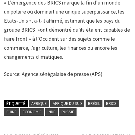
« L’émergence des BRICS marque la fin d’un monde
unipolaire où dominait une unique superpuissance, les
Etats-Unis », a-t-il affirmé, estimant que les pays du
groupe BRICS »ont démontré qu’ils étaient capables de
faire front » à l’Occident sur des sujets comme le
commerce, l’agriculture, les finances ou encore les
changements climatiques.
Source: Agence sénégalaise de presse (APS)
ÉTIQUETTÉ
AFRIQUE
AFRIQUE DU SUD
BRÉSIL
BRICS
CHINE
ÉCONOMIE
INDE
RUSSIE
Publication
P