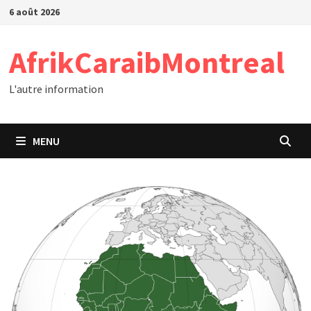
Passer
6 août 2026
au
contenu
AfrikCaraibMontreal
L'autre information
MENU