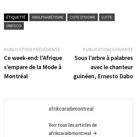
ÉTIQUETTÉ
ANALPHABÉTISME
COTE D'IVOIRE
LUTTE
UNESCO
Navigation
Publication
P
PUBLICATION PRÉCÉDENTE
PUBLICATION SUIVANTE
précédente :
s
Ce week-end: l’Afrique
Sous l’arbre à palabres
de
s’empare de la Mode à
avec le chanteur
l’article
Montréal
guinéen, Ernesto Dabo
afrikcaraibmontreal
Voir tous les articles de
afrikcaraibmontreal →