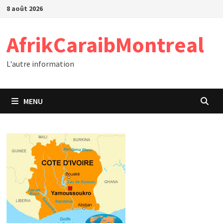
Passer
8 août 2026
au
contenu
AfrikCaraibMontreal
L'autre information
MENU