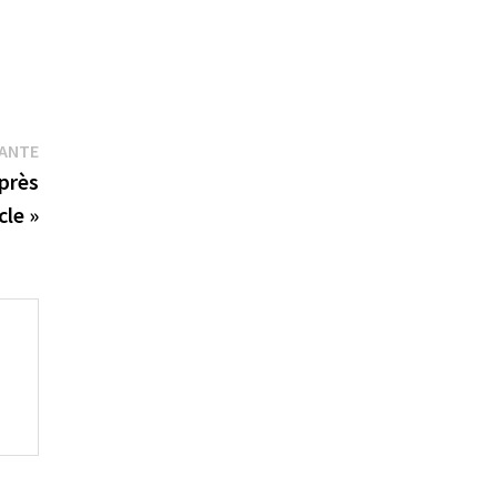
Publication
VANTE
suivante :
près
le »