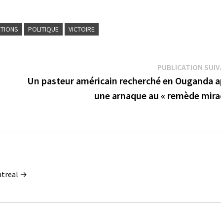
CTIONS
POLITIQUE
VICTOIRE
PUBLICATION SUI
Un pasteur américain recherché en Ouganda a
une arnaque au « remède mirac
ontreal →