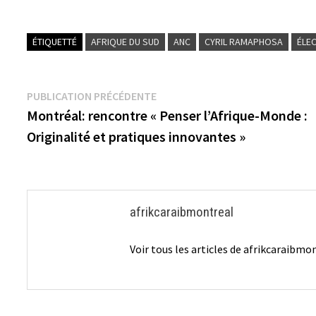
ÉTIQUETTÉ
AFRIQUE DU SUD
ANC
CYRIL RAMAPHOSA
ÉLE
Navigation
Publication
PUBLICATION PRÉCÉDENTE
précédente :
Montréal: rencontre « Penser l’Afrique-Monde :
de
Originalité et pratiques innovantes »
l’article
afrikcaraibmontreal
Voir tous les articles de afrikcaraibm