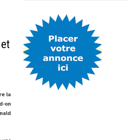
 et
re la
nd-on
onald