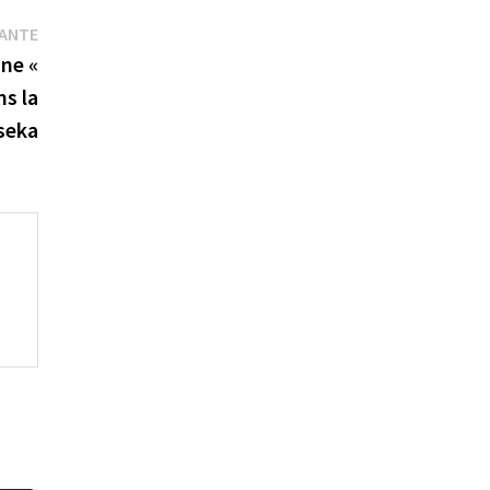
Publication
VANTE
suivante :
une «
ns la
Eseka