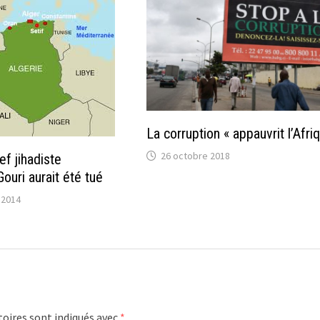
La corruption « appauvrit l’Afri
26 octobre 2018
ef jihadiste
ouri aurait été tué
 2014
oires sont indiqués avec
*