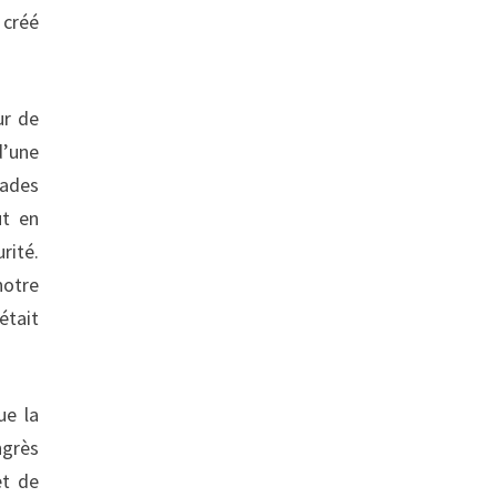
 créé
ur de
d’une
sades
ut en
rité.
notre
était
ue la
ngrès
et de