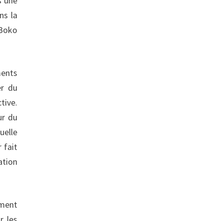
s une
ns la
 Boko
ments
er du
tive.
ur du
uelle
 fait
ation
ement
r les