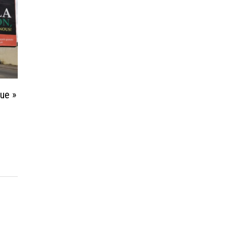
que »