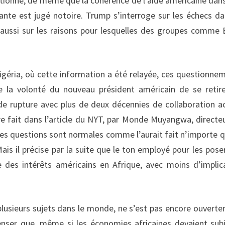
stionné, de même que la cohérence de l’aide américaine dan
eante est jugé notoire. Trump s’interroge sur les échecs da
 aussi sur les raisons pour lesquelles des groupes comme
géria, où cette information a été relayée, ces questionne
 la volonté du nouveau président américain de se retir
de rupture avec plus de deux décennies de collaboration ac
e fait dans l’article du NYT, par Monde Muyangwa, directe
es questions sont normales comme l’aurait fait n’importe q
is il précise par la suite que le ton employé pour les poser
ée des intérêts américains en Afrique, avec moins d’implic
plusieurs sujets dans le monde, ne s’est pas encore ouvert
penser que, même si les économies africaines devaient subi