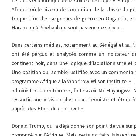
Le poids économique de la Chine en Afrique y est que
Afrique où le niveau de corruption de la classe dirig
traque d’un des seigneurs de guerre en Ouganda, et
Haram ou Al Shebaab ne sont pas encore vaincus.
Dans certains médias, notamment au Sénégal et au Ni
ont été perçus et analysés comme un indicateur de
continent noir, dans une logique d’isolationnisme et 
Une position qui semble justifiée avec un commentair
programme Afrique à la Woodrow Wilson Institute. « L
administration entrante », fait savoir Mr Muyangwa. Ma
ressortir une « vision plus court-termiste et étriqu
auprès des États du continent ».
Donald Trump, qui a déjà donné son point de vue sur 
prononcé sur l’Afrique. Mais certains faits laissent 