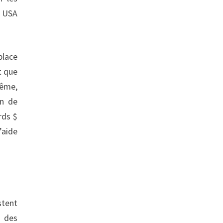
s USA
place
t que
même,
on de
rds $
’aide
stent
s des