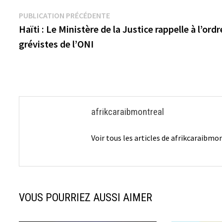
Navigation
Publication
PUBLICATION PRÉCÉDENTE
précédente :
Haïti : Le Ministère de la Justice rappelle à l’ordr
de
grévistes de l’ONI
l’article
afrikcaraibmontreal
Voir tous les articles de afrikcaraibm
VOUS POURRIEZ AUSSI AIMER