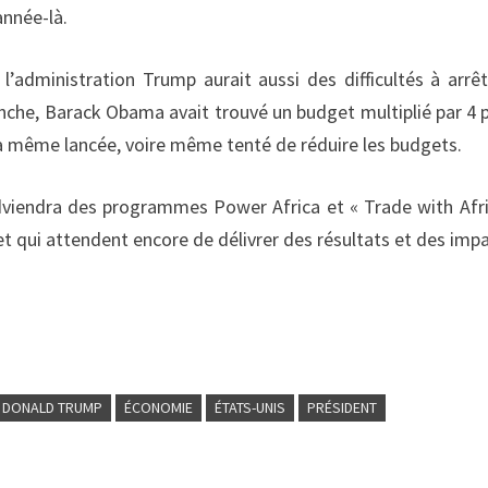
année-là.
l’administration Trump aurait aussi des difficultés à arrêt
nche, Barack Obama avait trouvé un budget multiplié par 4 p
 la même lancée, voire même tenté de réduire les budgets.
adviendra des programmes Power Africa et « Trade with Afri
et qui attendent encore de délivrer des résultats et des impa
DONALD TRUMP
ÉCONOMIE
ÉTATS-UNIS
PRÉSIDENT