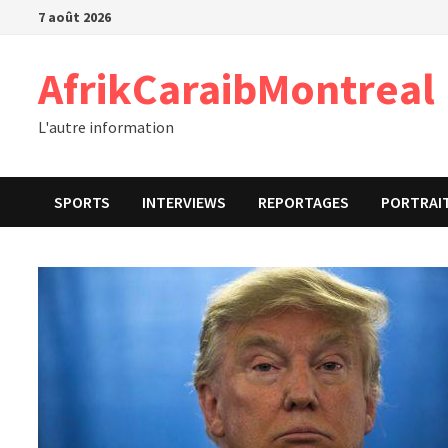
Passer
7 août 2026
au
contenu
AfrikCaraibMontreal
L'autre information
SPORTS
INTERVIEWS
REPORTAGES
PORTRAI