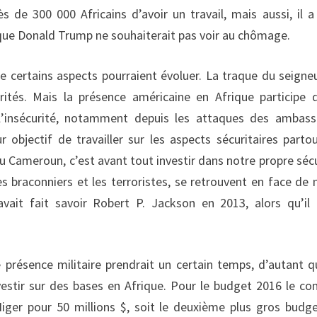
e 300 000 Africains d’avoir un travail, mais aussi, il a
 que Donald Trump ne souhaiterait pas voir au chômage.
ue certains aspects pourraient évoluer. La traque du seigne
orités. Mais la présence américaine en Afrique participe 
 l’insécurité, notamment depuis les attaques des ambas
 objectif de travailler sur les aspects sécuritaires parto
 au Cameroun, c’est avant tout investir dans notre propre sécu
es braconniers et les terroristes, se retrouvent en face de 
vait fait savoir Robert P. Jackson en 2013, alors qu’il 
 présence militaire prendrait un certain temps, d’autant q
estir sur des bases en Afrique. Pour le budget 2016 le co
 Niger pour 50 millions $, soit le deuxième plus gros budg