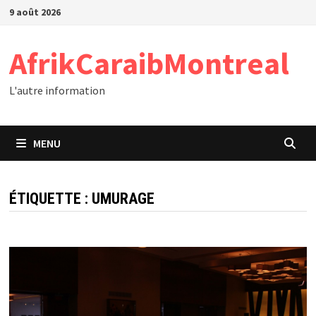
Passer
9 août 2026
au
contenu
AfrikCaraibMontreal
L'autre information
MENU
ÉTIQUETTE :
UMURAGE