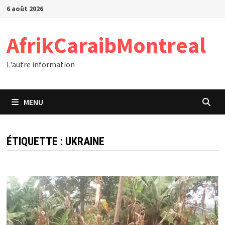
Passer
6 août 2026
au
contenu
AfrikCaraibMontreal
L'autre information
MENU
ÉTIQUETTE :
UKRAINE