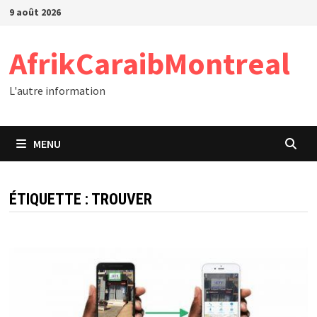
Passer
9 août 2026
au
contenu
AfrikCaraibMontreal
L'autre information
MENU
ÉTIQUETTE :
TROUVER