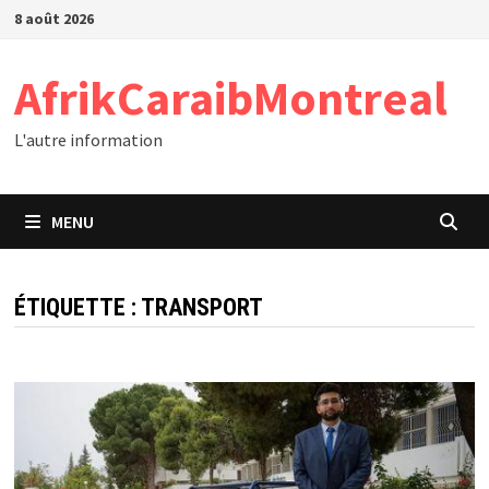
Passer
8 août 2026
au
contenu
AfrikCaraibMontreal
L'autre information
MENU
ÉTIQUETTE :
TRANSPORT