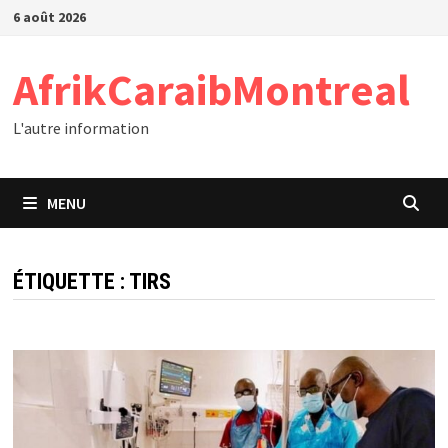
Passer
6 août 2026
au
contenu
AfrikCaraibMontreal
L'autre information
MENU
ÉTIQUETTE :
TIRS