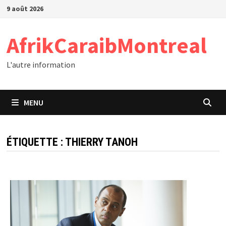
Passer
9 août 2026
au
contenu
AfrikCaraibMontreal
L'autre information
MENU
ÉTIQUETTE :
THIERRY TANOH