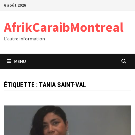
Passer
6 août 2026
au
contenu
AfrikCaraibMontreal
L'autre information
MENU
ÉTIQUETTE :
TANIA SAINT-VAL