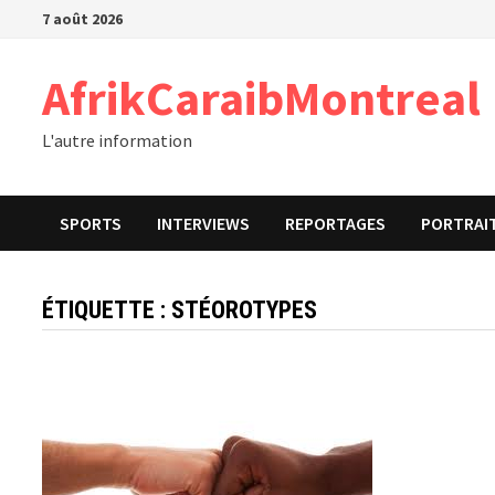
Passer
7 août 2026
au
contenu
AfrikCaraibMontreal
L'autre information
SPORTS
INTERVIEWS
REPORTAGES
PORTRAI
ÉTIQUETTE :
STÉOROTYPES