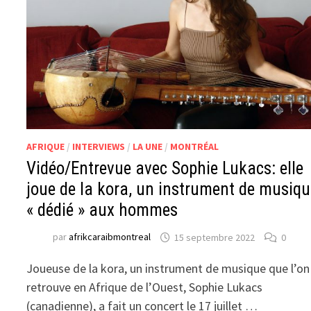
AFRIQUE
/
INTERVIEWS
/
LA UNE
/
MONTRÉAL
Vidéo/Entrevue avec Sophie Lukacs: elle
joue de la kora, un instrument de musiq
« dédié » aux hommes
par
afrikcaraibmontreal
15 septembre 2022
0
Joueuse de la kora, un instrument de musique que l’on
retrouve en Afrique de l’Ouest, Sophie Lukacs
(canadienne), a fait un concert le 17 juillet …