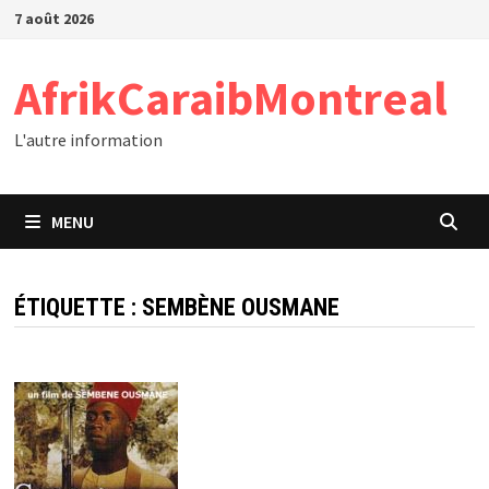
Passer
7 août 2026
au
contenu
AfrikCaraibMontreal
L'autre information
MENU
ÉTIQUETTE :
SEMBÈNE OUSMANE