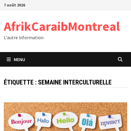
Passer
7 août 2026
au
contenu
AfrikCaraibMontreal
L'autre information
MENU
ÉTIQUETTE :
SEMAINE INTERCULTURELLE