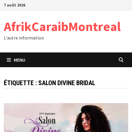
Passer
7 août 2026
au
contenu
AfrikCaraibMontreal
L'autre information
MENU
ÉTIQUETTE :
SALON DIVINE BRIDAL