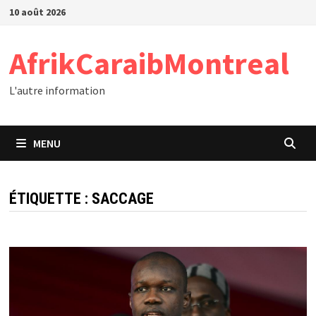
Passer
10 août 2026
au
contenu
AfrikCaraibMontreal
L'autre information
MENU
ÉTIQUETTE :
SACCAGE