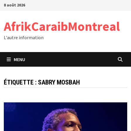
Passer
8 août 2026
au
contenu
AfrikCaraibMontreal
L'autre information
MENU
ÉTIQUETTE :
SABRY MOSBAH