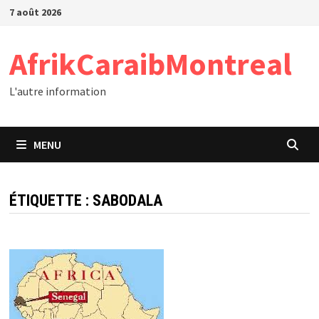
Passer
7 août 2026
au
contenu
AfrikCaraibMontreal
L'autre information
MENU
ÉTIQUETTE :
SABODALA