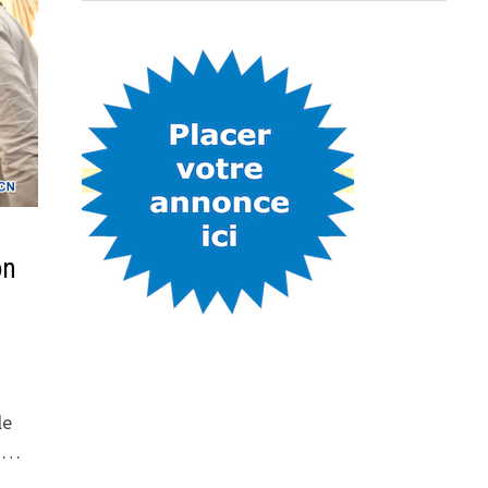
on
le
n …