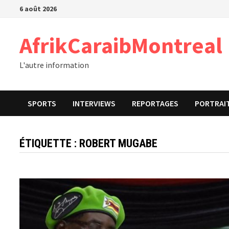
Passer
6 août 2026
au
contenu
AfrikCaraibMontreal
L'autre information
SPORTS
INTERVIEWS
REPORTAGES
PORTRAI
ÉTIQUETTE :
ROBERT MUGABE