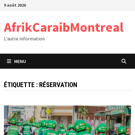
Passer
9 août 2026
au
contenu
AfrikCaraibMontreal
L'autre information
MENU
ÉTIQUETTE :
RÉSERVATION