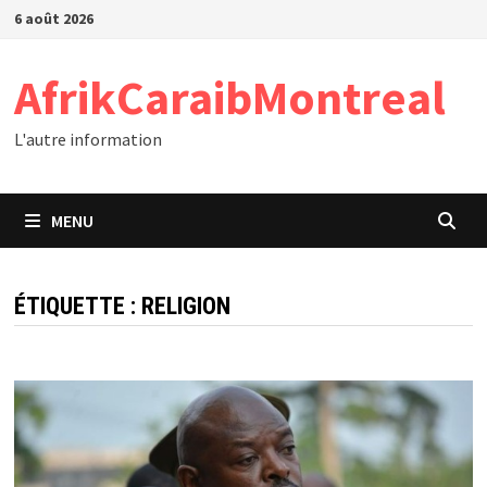
Passer
6 août 2026
au
contenu
AfrikCaraibMontreal
L'autre information
MENU
ÉTIQUETTE :
RELIGION