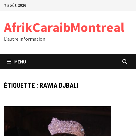
Passer
7 août 2026
au
contenu
AfrikCaraibMontreal
L'autre information
MENU
ÉTIQUETTE :
RAWIA DJBALI