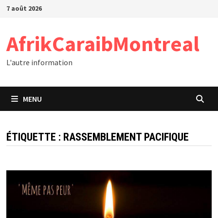
Passer
7 août 2026
au
contenu
AfrikCaraibMontreal
L'autre information
MENU
ÉTIQUETTE :
RASSEMBLEMENT PACIFIQUE