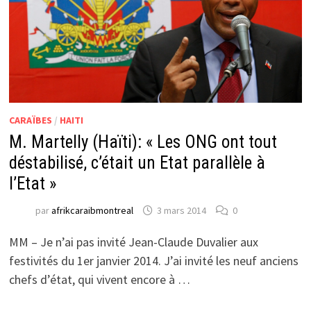
CARAÏBES
/
HAITI
M. Martelly (Haïti): « Les ONG ont tout
déstabilisé, c’était un Etat parallèle à
l’Etat »
par
afrikcaraibmontreal
3 mars 2014
0
MM – Je n’ai pas invité Jean-Claude Duvalier aux
festivités du 1er janvier 2014. J’ai invité les neuf anciens
chefs d’état, qui vivent encore à …