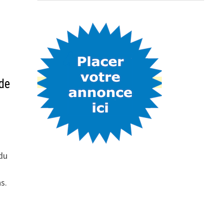
de
du
n
s.