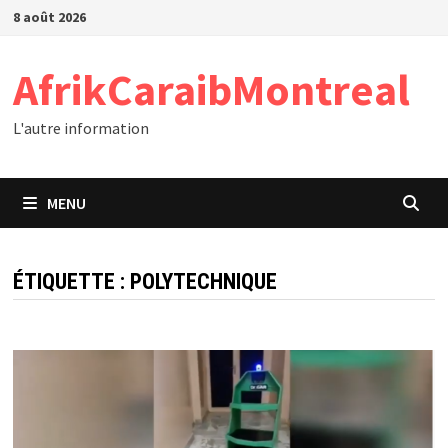
Passer
8 août 2026
au
contenu
AfrikCaraibMontreal
L'autre information
MENU
ÉTIQUETTE :
POLYTECHNIQUE