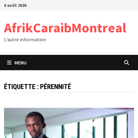
Passer
6 août 2026
au
contenu
AfrikCaraibMontreal
L'autre information
MENU
ÉTIQUETTE :
PÉRENNITÉ