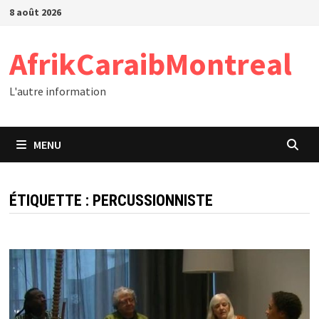
Passer
8 août 2026
au
contenu
AfrikCaraibMontreal
L'autre information
MENU
ÉTIQUETTE :
PERCUSSIONNISTE