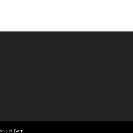
ress
et
Bam
.