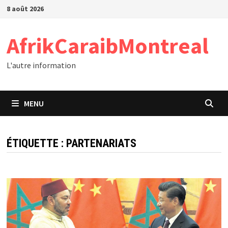
Passer
8 août 2026
au
contenu
AfrikCaraibMontreal
L'autre information
MENU
ÉTIQUETTE :
PARTENARIATS