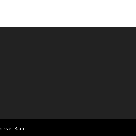
ress
et
Bam
.