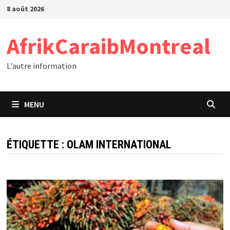
Passer
8 août 2026
au
contenu
AfrikCaraibMontreal
L'autre information
MENU
ÉTIQUETTE :
OLAM INTERNATIONAL