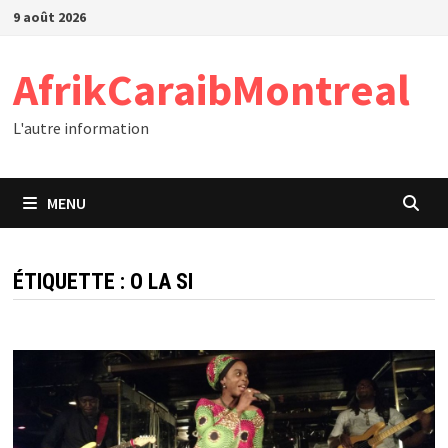
Passer
9 août 2026
au
contenu
AfrikCaraibMontreal
L'autre information
MENU
ÉTIQUETTE :
O LA SI