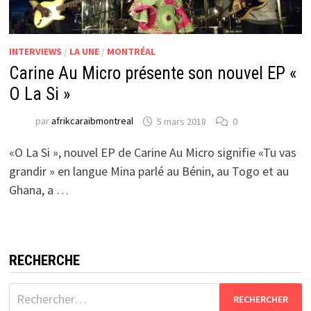
INTERVIEWS
/
LA UNE
/
MONTRÉAL
Carine Au Micro présente son nouvel EP «
O La Si »
par
afrikcaraibmontreal
5 mars 2018
0
«O La Si », nouvel EP de Carine Au Micro signifie «Tu vas
grandir » en langue Mina parlé au Bénin, au Togo et au
Ghana, a …
RECHERCHE
Rechercher :