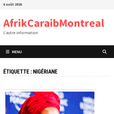
Passer
6 août 2026
au
contenu
AfrikCaraibMontreal
L'autre information
MENU
ÉTIQUETTE :
NIGÉRIANE