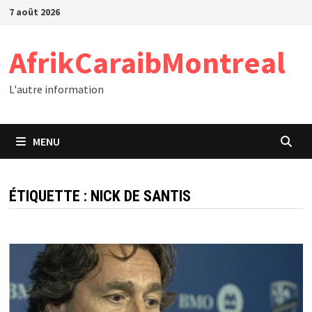
Passer
7 août 2026
au
contenu
AfrikCaraibMontreal
L'autre information
MENU
ÉTIQUETTE :
NICK DE SANTIS