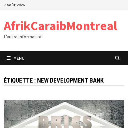
Passer
7 août 2026
au
contenu
AfrikCaraibMontreal
L'autre information
MENU
ÉTIQUETTE :
NEW DEVELOPMENT BANK