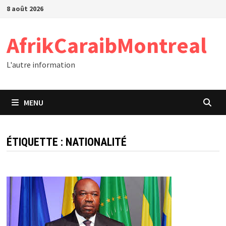
Passer
8 août 2026
au
contenu
AfrikCaraibMontreal
L'autre information
MENU
ÉTIQUETTE :
NATIONALITÉ