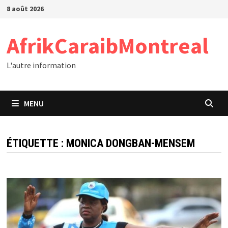
Passer
8 août 2026
au
contenu
AfrikCaraibMontreal
L'autre information
MENU
ÉTIQUETTE :
MONICA DONGBAN-MENSEM