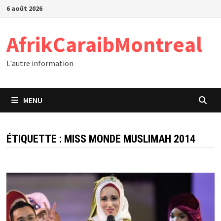
Passer
6 août 2026
au
contenu
AfrikCaraibMontreal
L'autre information
MENU
ÉTIQUETTE :
MISS MONDE MUSLIMAH 2014