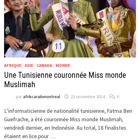
AFRIQUE
/
ASIE
/
CANADA
/
MONDE
Une Tunisienne couronnée Miss monde
Muslimah
par
afrikcaraibmontreal
23 novembre 2014
0
L’informaticienne de nationalité tunisienne, Fatma Ben
Guefrache, a été couronnée Miss monde Muslimah,
vendredi dernier, en Indonésie. Au total, 18 finalistes
étaient en lice pour …