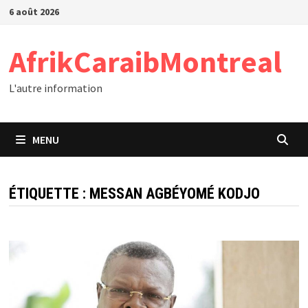
Passer
6 août 2026
au
contenu
AfrikCaraibMontreal
L'autre information
MENU
ÉTIQUETTE :
MESSAN AGBÉYOMÉ KODJO