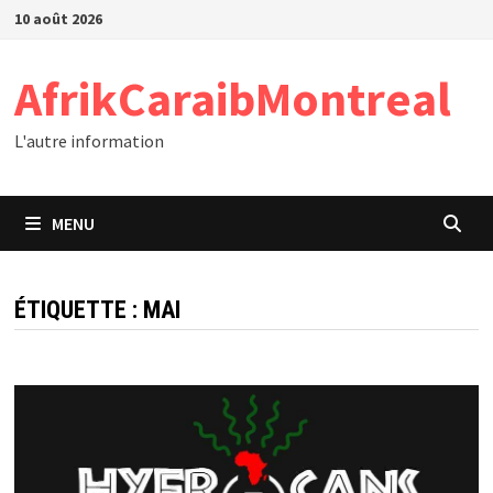
Passer
10 août 2026
au
contenu
AfrikCaraibMontreal
L'autre information
MENU
ÉTIQUETTE :
MAI